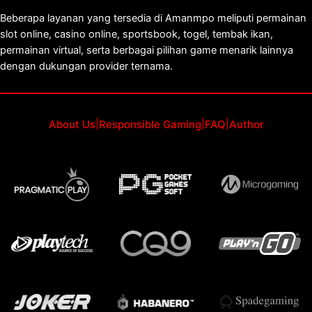
Beberapa layanan yang tersedia di Amanmpo meliputi permainan
slot online, casino online, sportsbook, togel, tembak ikan,
permainan virtual, serta berbagai pilihan game menarik lainnya
dengan dukungan provider ternama.
About Us
|
Responsible Gaming
|
FAQ
|
Author